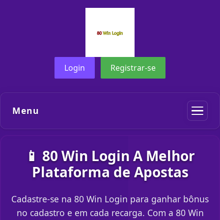
Login
Registrar-se
Menu
📱 80 Win Login A Melhor
Plataforma de Apostas
Cadastre-se na 80 Win Login para ganhar bônus
no cadastro e em cada recarga. Com a 80 Win