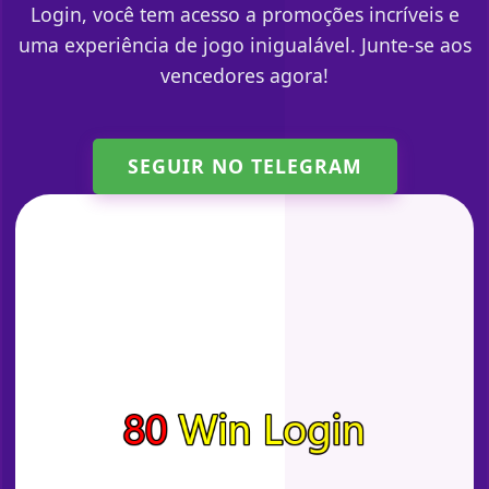
Login, você tem acesso a promoções incríveis e
uma experiência de jogo inigualável. Junte-se aos
vencedores agora!
SEGUIR NO TELEGRAM