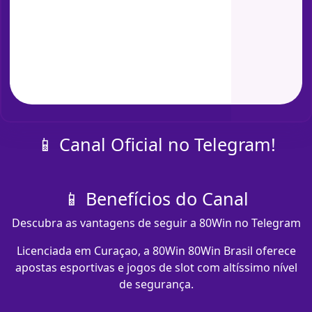
📱 Canal Oficial no Telegram!
📱 Benefícios do Canal
Descubra as vantagens de seguir a 80Win no Telegram
Licenciada em Curaçao, a 80Win 80Win Brasil oferece
apostas esportivas e jogos de slot com altíssimo nível
de segurança.