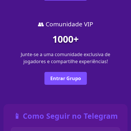
👥 Comunidade VIP
1000+
Junte-se a uma comunidade exclusiva de
jogadores e compartilhe experiências!
Entrar Grupo
📱 Como Seguir no Telegram