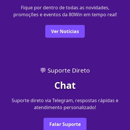
Fique por dentro de todas as novidades,
promoções e eventos da 80Win em tempo real!
Ver Notícias
💬 Suporte Direto
Chat
Suporte direto via Telegram, respostas rápidas e
atendimento personalizado!
Falar Suporte