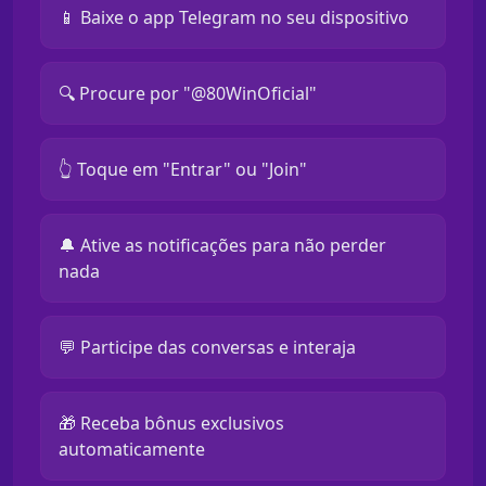
📱 Baixe o app Telegram no seu dispositivo
🔍 Procure por "@80WinOficial"
👆 Toque em "Entrar" ou "Join"
🔔 Ative as notificações para não perder
nada
💬 Participe das conversas e interaja
🎁 Receba bônus exclusivos
automaticamente