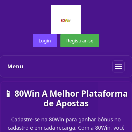
Login
Registrar-se
Menu
📱 80Win A Melhor Plataforma
de Apostas
Cadastre-se na 80Win para ganhar bônus no
cadastro e em cada recarga. Com a 80Win, você