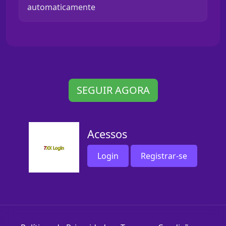
automaticamente
SEGUIR AGORA
Acessos
Login
Registrar-se