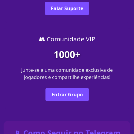
Falar Suporte
👥 Comunidade VIP
1000+
Junte-se a uma comunidade exclusiva de
jogadores e compartilhe experiências!
Entrar Grupo
📱 Como Seguir no Telegram