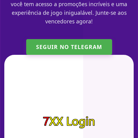
você tem acesso a promoções incríveis e uma
experiência de jogo inigualável. Junte-se aos
vencedores agora!
SEGUIR NO TELEGRAM