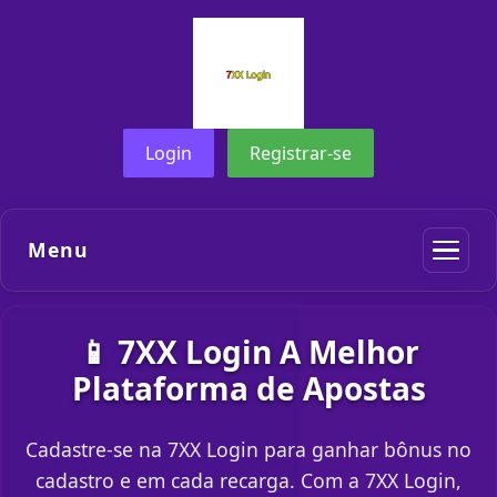
Login
Registrar-se
Menu
📱 7XX Login A Melhor
Plataforma de Apostas
Cadastre-se na 7XX Login para ganhar bônus no
cadastro e em cada recarga. Com a 7XX Login,