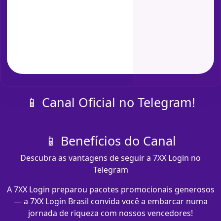
📱 Canal Oficial no Telegram!
📱 Benefícios do Canal
Descubra as vantagens de seguir a 7XX Login no
Telegram
A 7XX Login preparou pacotes promocionais generosos
— a 7XX Login Brasil convida você a embarcar numa
jornada de riqueza com nossos vencedores!