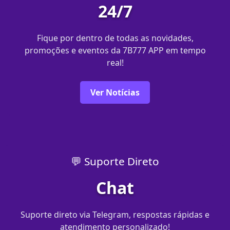
24/7
Fique por dentro de todas as novidades,
promoções e eventos da 7B777 APP em tempo
real!
Ver Notícias
💬 Suporte Direto
Chat
Suporte direto via Telegram, respostas rápidas e
atendimento personalizado!