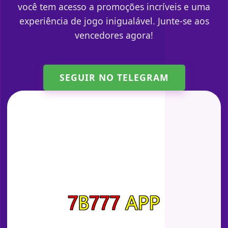
você tem acesso a promoções incríveis e uma
experiência de jogo inigualável. Junte-se aos
vencedores agora!
SEGUIR NO TELEGRAM