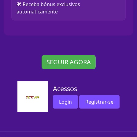
🎁 Receba bônus exclusivos
automaticamente
SEGUIR AGORA
Acessos
Login
Registrar-se