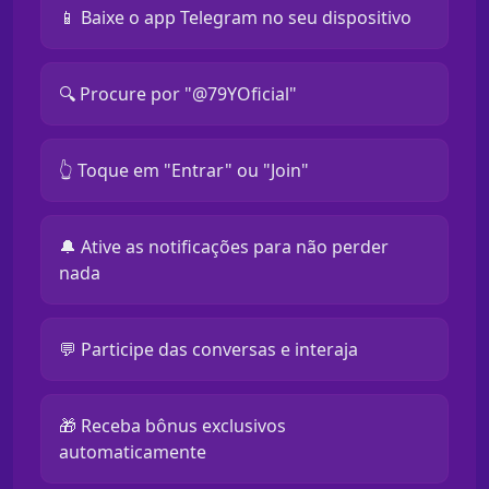
📱 Baixe o app Telegram no seu dispositivo
🔍 Procure por "@79YOficial"
👆 Toque em "Entrar" ou "Join"
🔔 Ative as notificações para não perder
nada
💬 Participe das conversas e interaja
🎁 Receba bônus exclusivos
automaticamente