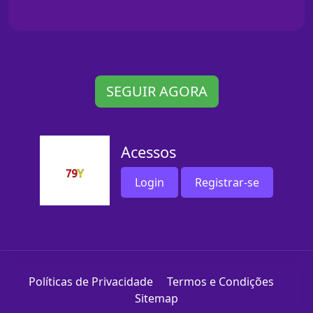
SEGUIR AGORA
Acessos
Login
Registrar-se
Políticas de Privacidade
Termos e Condições
Sitemap