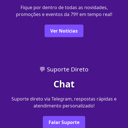
Fique por dentro de todas as novidades,
promoções e eventos da 79Y em tempo real!
Ver Notícias
💬 Suporte Direto
Chat
Suporte direto via Telegram, respostas rápidas e
atendimento personalizado!
Falar Suporte