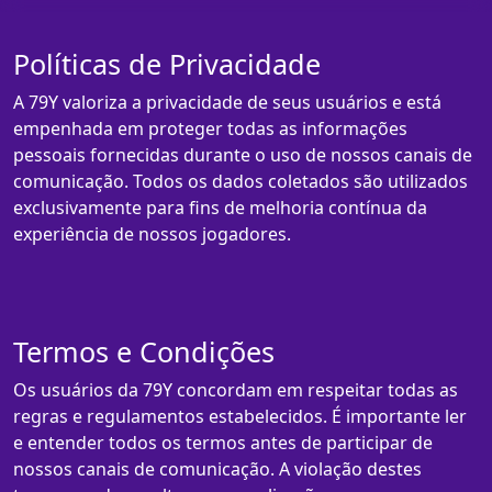
Políticas de Privacidade
A 79Y valoriza a privacidade de seus usuários e está
empenhada em proteger todas as informações
pessoais fornecidas durante o uso de nossos canais de
comunicação. Todos os dados coletados são utilizados
exclusivamente para fins de melhoria contínua da
experiência de nossos jogadores.
Termos e Condições
Os usuários da 79Y concordam em respeitar todas as
regras e regulamentos estabelecidos. É importante ler
e entender todos os termos antes de participar de
nossos canais de comunicação. A violação destes