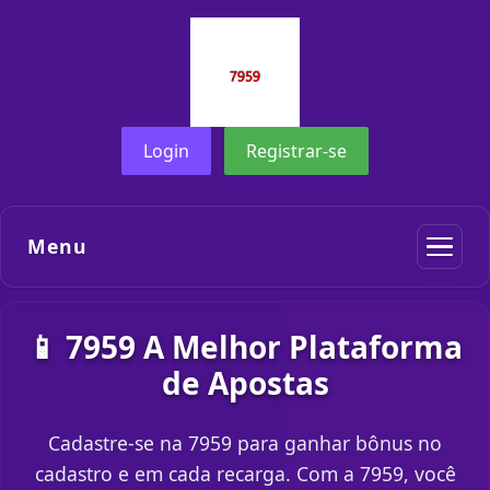
Login
Registrar-se
Menu
📱 7959 A Melhor Plataforma
de Apostas
Cadastre-se na 7959 para ganhar bônus no
cadastro e em cada recarga. Com a 7959, você