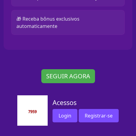
🎁 Receba bônus exclusivos
automaticamente
SEGUIR AGORA
Acessos
Login
Registrar-se