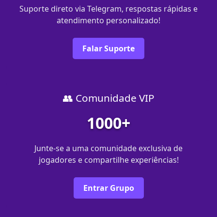
Suporte direto via Telegram, respostas rápidas e
atendimento personalizado!
Falar Suporte
👥 Comunidade VIP
1000+
Junte-se a uma comunidade exclusiva de
jogadores e compartilhe experiências!
Entrar Grupo