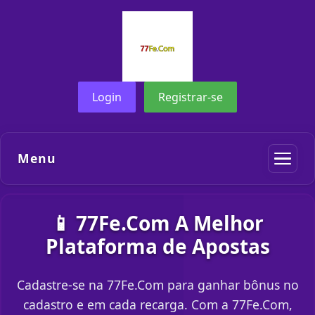
Login
Registrar-se
Menu
📱 77Fe.Com A Melhor
Plataforma de Apostas
Cadastre-se na 77Fe.Com para ganhar bônus no
cadastro e em cada recarga. Com a 77Fe.Com,