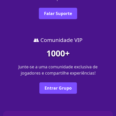
Falar Suporte
👥 Comunidade VIP
1000+
Junte-se a uma comunidade exclusiva de
jogadores e compartilhe experiências!
Entrar Grupo