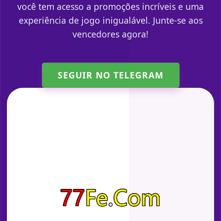
você tem acesso a promoções incríveis e uma
experiência de jogo inigualável. Junte-se aos
vencedores agora!
SEGUIR NO TELEGRAM