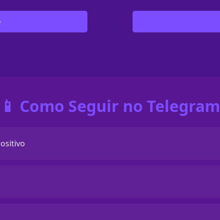
e
📱 Como Seguir no Telegram
ositivo