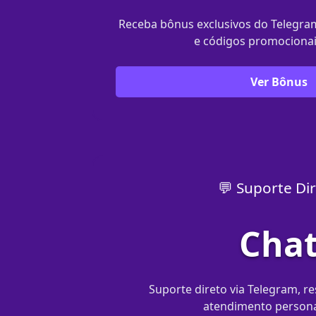
Receba bônus exclusivos do Telegra
e códigos promocionai
Ver Bônus
💬 Suporte Di
Cha
Suporte direto via Telegram, r
atendimento persona