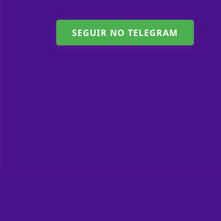
SEGUIR NO TELEGRAM