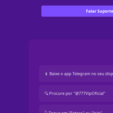
Falar Suport
📱 Baixe o app Telegram no seu disp
🔍 Procure por "@777VipOficial"