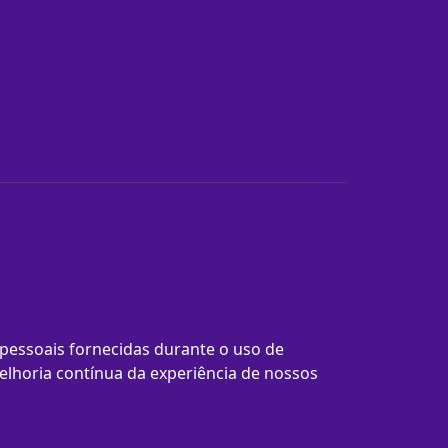
pessoais fornecidas durante o uso de
elhoria contínua da experiência de nossos