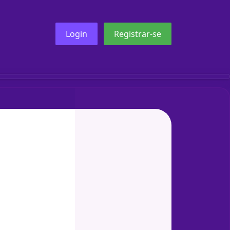
Login
Registrar-se