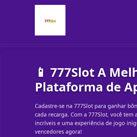
📱 777Slot A Mel
Plataforma de A
Cadastre-se na 777Slot para ganhar bô
cada recarga. Com a 777Slot, você tem
incríveis e uma experiência de jogo inig
vencedores agora!