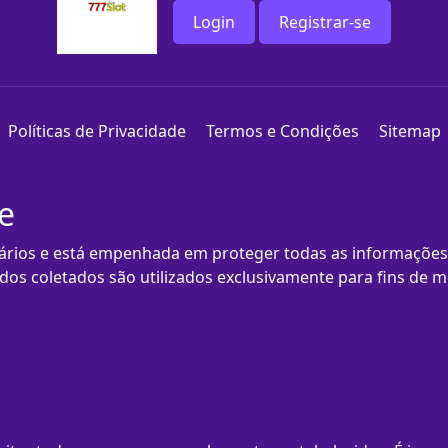
Login
Registrar-se
Políticas de Privacidade
Termos e Condições
Sitemap
de
suários e está empenhada em proteger todas as informações
os coletados são utilizados exclusivamente para fins de m