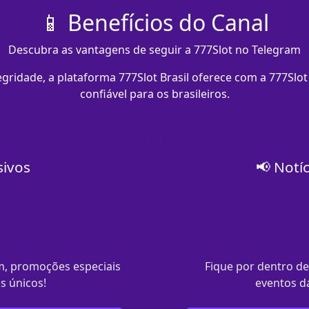
📱 Benefícios do Canal
Descubra as vantagens de seguir a 777Slot no Telegram
egridade, a plataforma 777Slot Brasil oferece com a 777Slo
confiável para os brasileiros.
sivos
📢 Notí
m, promoções especiais
Fique por dentro d
s únicos!
eventos d