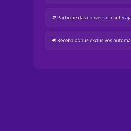
💬 Participe das conversas e interaj
🎁 Receba bônus exclusivos autom