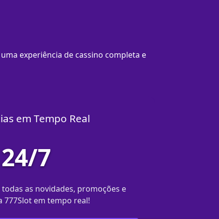
t uma experiência de cassino completa e
cias em Tempo Real
24/7
e todas as novidades, promoções e
a 777Slot em tempo real!