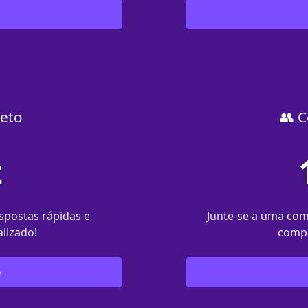
reto
👥 
t
espostas rápidas e
Junte-se a uma com
lizado!
compa
e