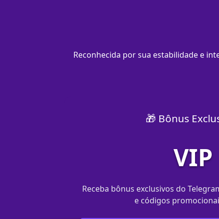
Reconhecida por sua estabilidade e int
🎁 Bônus Exclu
VIP
Receba bônus exclusivos do Telegra
e códigos promocionai