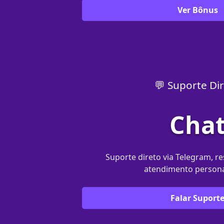
Ver Bônus
💬 Suporte Di
Cha
Suporte direto via Telegram, r
atendimento persona
Falar Suport