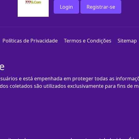
Login
Registrar-se
Políticas de Privacidade
Termos e Condições
Sitemap
de
 usuários e está empenhada em proteger todas as informaçõ
os coletados são utilizados exclusivamente para fins de m