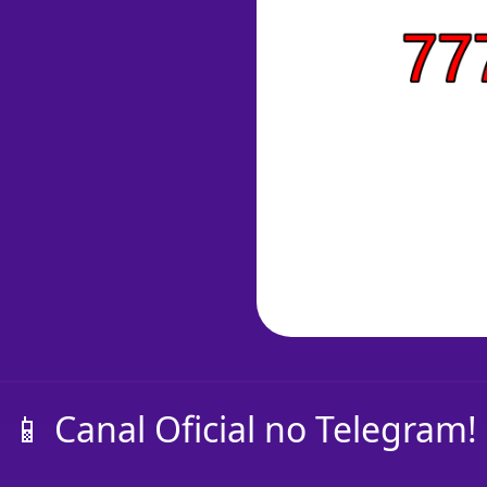
📱 Canal Oficial no Telegram!