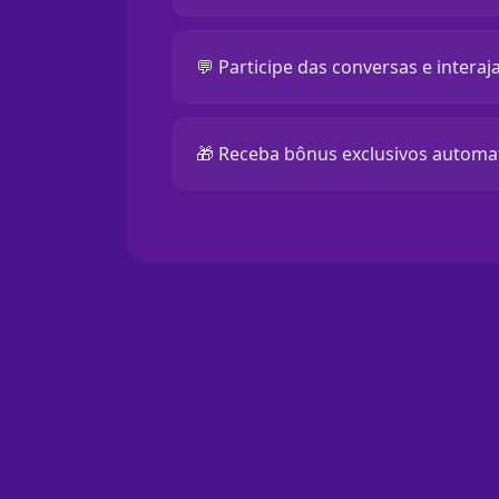
💬 Participe das conversas e interaj
🎁 Receba bônus exclusivos autom