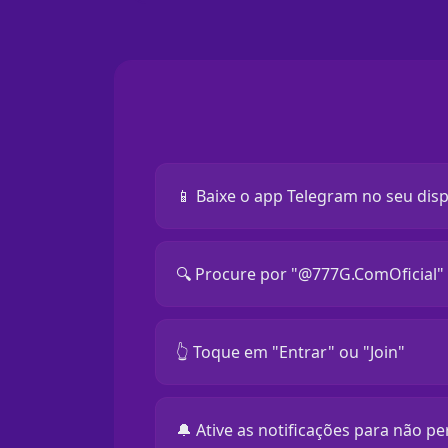
📱 Baixe o app Telegram no seu disp
🔍 Procure por "@777G.ComOficial"
👆 Toque em "Entrar" ou "Join"
🔔 Ative as notificações para não p