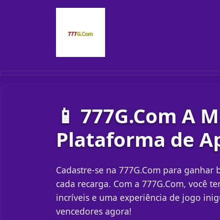
📱 777G.Com A M
Plataforma de A
Cadastre-se na 777G.Com para ganhar 
cada recarga. Com a 777G.Com, você t
incríveis e uma experiência de jogo inig
vencedores agora!