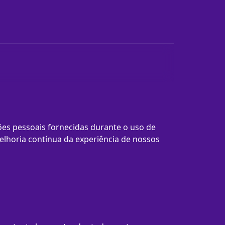
es pessoais fornecidas durante o uso de
elhoria contínua da experiência de nossos