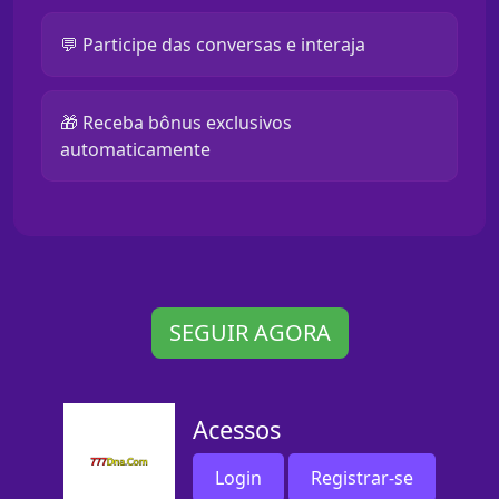
💬 Participe das conversas e interaja
🎁 Receba bônus exclusivos
automaticamente
SEGUIR AGORA
Acessos
Login
Registrar-se