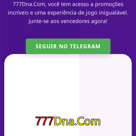
777Dna.Com, você tem acesso a promoções
incríveis e uma experiência de jogo inigualável.
Junte-se aos vencedores agora!
SEGUIR NO TELEGRAM