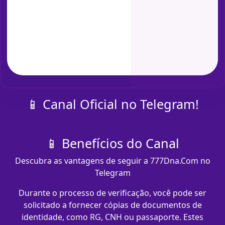
📱 Canal Oficial no Telegram!
📱 Benefícios do Canal
Descubra as vantagens de seguir a 777Dna.Com no
Telegram
Durante o processo de verificação, você pode ser
solicitado a fornecer cópias de documentos de
identidade, como RG, CNH ou passaporte. Estes