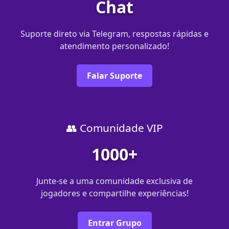
Chat
Suporte direto via Telegram, respostas rápidas e
atendimento personalizado!
Falar Suporte
👥 Comunidade VIP
1000+
Junte-se a uma comunidade exclusiva de
jogadores e compartilhe experiências!
Entrar Grupo