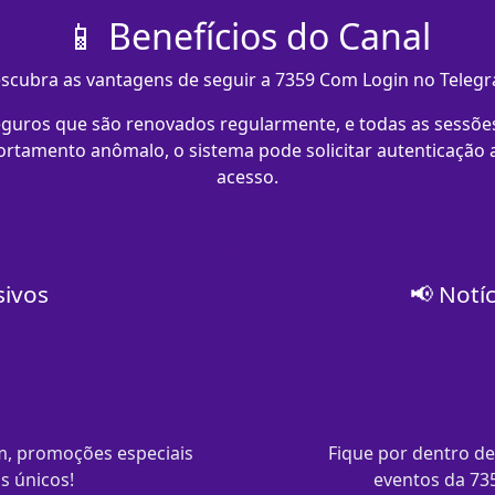
📱 Benefícios do Canal
scubra as vantagens de seguir a 7359 Com Login no Teleg
seguros que são renovados regularmente, e todas as sessõe
rtamento anômalo, o sistema pode solicitar autenticação
acesso.
sivos
📢 Notí
m, promoções especiais
Fique por dentro d
s únicos!
eventos da 73