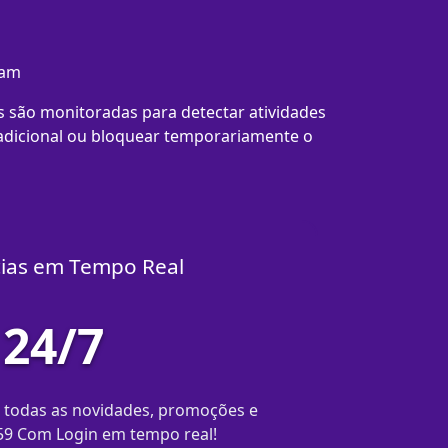
ram
s são monitoradas para detectar atividades
 adicional ou bloquear temporariamente o
cias em Tempo Real
24/7
e todas as novidades, promoções e
59 Com Login em tempo real!