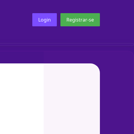
Login
Registrar-se