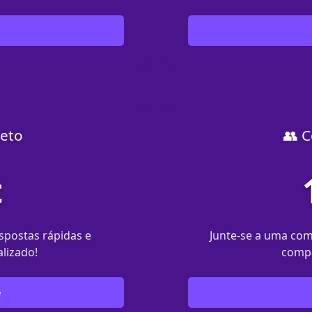
reto
👥 
t
espostas rápidas e
Junte-se a uma com
lizado!
compa
e