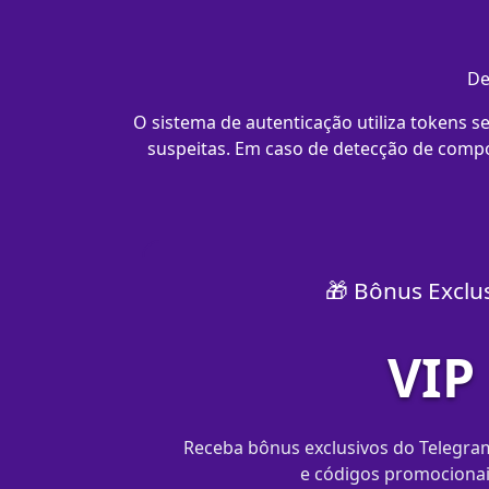
De
O sistema de autenticação utiliza tokens 
suspeitas. Em caso de detecção de compo
🎁 Bônus Exclu
VIP
Receba bônus exclusivos do Telegra
e códigos promocionai