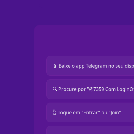
📱 Baixe o app Telegram no seu disp
🔍 Procure por "@7359 Com LoginOfi
👆 Toque em "Entrar" ou "Join"