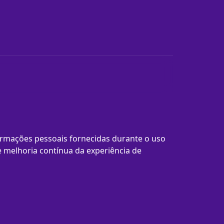
ormações pessoais fornecidas durante o uso
e melhoria contínua da experiência de