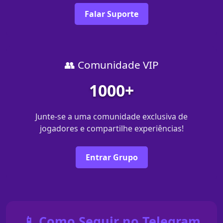
Falar Suporte
👥 Comunidade VIP
1000+
Junte-se a uma comunidade exclusiva de
jogadores e compartilhe experiências!
Entrar Grupo
📱 Como Seguir no Telegram