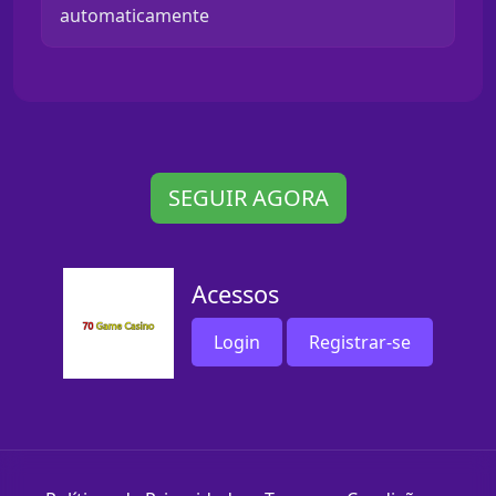
automaticamente
SEGUIR AGORA
Acessos
Login
Registrar-se