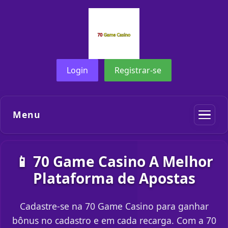
Login
Registrar-se
Menu
📱 70 Game Casino A Melhor
Plataforma de Apostas
Cadastre-se na 70 Game Casino para ganhar
bônus no cadastro e em cada recarga. Com a 70