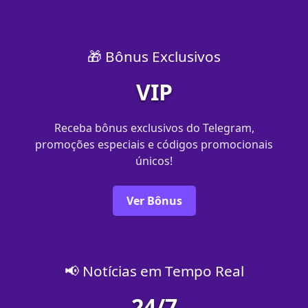
🎁 Bônus Exclusivos
VIP
Receba bônus exclusivos do Telegram,
promoções especiais e códigos promocionais
únicos!
Ver Bônus
📢 Notícias em Tempo Real
24/7