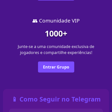
👥 Comunidade VIP
1000+
Junte-se a uma comunidade exclusiva de
jogadores e compartilhe experiências!
Entrar Grupo
📱 Como Seguir no Telegram