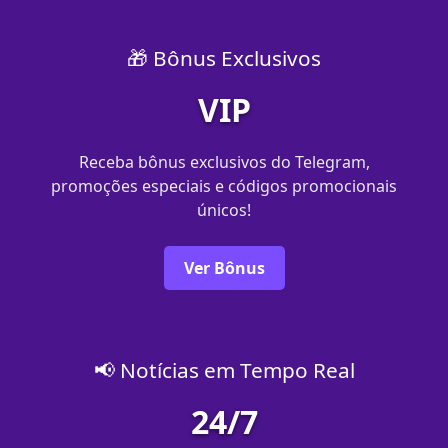
🎁 Bônus Exclusivos
VIP
Receba bônus exclusivos do Telegram,
promoções especiais e códigos promocionais
únicos!
Ver Bônus
📢 Notícias em Tempo Real
24/7