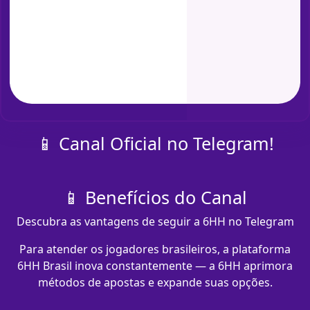
📱 Canal Oficial no Telegram!
📱 Benefícios do Canal
Descubra as vantagens de seguir a 6HH no Telegram
Para atender os jogadores brasileiros, a plataforma
6HH Brasil inova constantemente — a 6HH aprimora
métodos de apostas e expande suas opções.