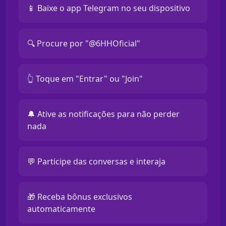
📱 Baixe o app Telegram no seu dispositivo
🔍 Procure por "@6HHOficial"
👆 Toque em "Entrar" ou "Join"
🔔 Ative as notificações para não perder
nada
💬 Participe das conversas e interaja
🎁 Receba bônus exclusivos
automaticamente