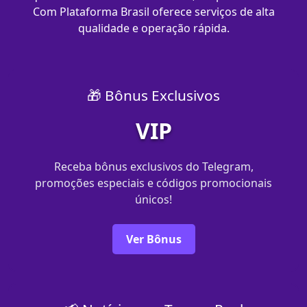
Com Plataforma Brasil oferece serviços de alta
qualidade e operação rápida.
🎁 Bônus Exclusivos
VIP
Receba bônus exclusivos do Telegram,
promoções especiais e códigos promocionais
únicos!
Ver Bônus