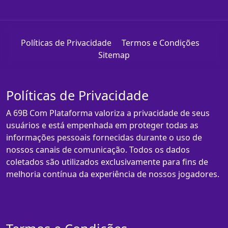
Políticas de Privacidade
Termos e Condições
Sitemap
Políticas de Privacidade
A 69B Com Plataforma valoriza a privacidade de seus
usuários e está empenhada em proteger todas as
informações pessoais fornecidas durante o uso de
nossos canais de comunicação. Todos os dados
coletados são utilizados exclusivamente para fins de
melhoria contínua da experiência de nossos jogadores.