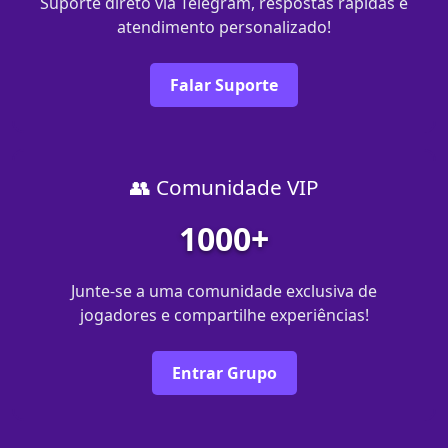
Suporte direto via Telegram, respostas rápidas e
atendimento personalizado!
Falar Suporte
👥 Comunidade VIP
1000+
Junte-se a uma comunidade exclusiva de
jogadores e compartilhe experiências!
Entrar Grupo