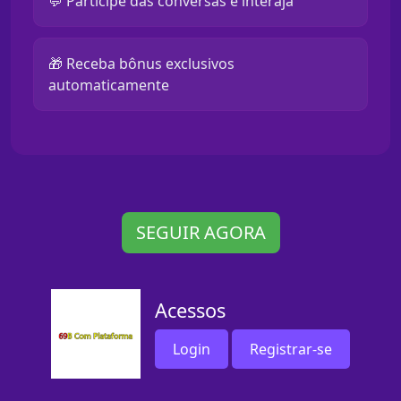
💬 Participe das conversas e interaja
🎁 Receba bônus exclusivos
automaticamente
SEGUIR AGORA
Acessos
Login
Registrar-se