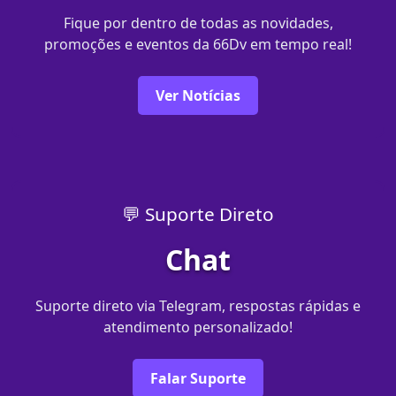
Fique por dentro de todas as novidades,
promoções e eventos da 66Dv em tempo real!
Ver Notícias
💬 Suporte Direto
Chat
Suporte direto via Telegram, respostas rápidas e
atendimento personalizado!
Falar Suporte