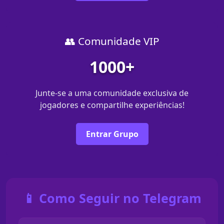
👥 Comunidade VIP
1000+
Junte-se a uma comunidade exclusiva de
jogadores e compartilhe experiências!
Entrar Grupo
📱 Como Seguir no Telegram