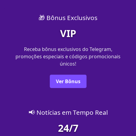
🎁 Bônus Exclusivos
VIP
Receba bônus exclusivos do Telegram,
promoções especiais e códigos promocionais
únicos!
Ver Bônus
📢 Notícias em Tempo Real
24/7