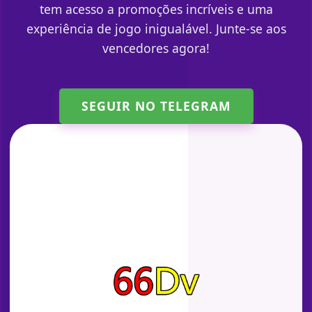
tem acesso a promoções incríveis e uma
experiência de jogo inigualável. Junte-se aos
vencedores agora!
SEGUIR NO TELEGRAM