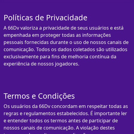
Políticas de Privacidade
A 66Dv valoriza a privacidade de seus usuários e está
empenhada em proteger todas as informações
pessoais fornecidas durante o uso de nossos canais de
comunicação. Todos os dados coletados são utilizados
exclusivamente para fins de melhoria contínua da
experiência de nossos jogadores.
Termos e Condições
Os usuários da 66Dv concordam em respeitar todas as
regras e regulamentos estabelecidos. É importante ler
e entender todos os termos antes de participar de
nossos canais de comunicação. A violação destes