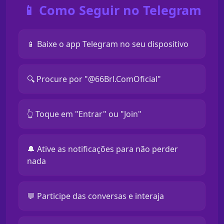
📱 Como Seguir no Telegram
📱 Baixe o app Telegram no seu dispositivo
🔍 Procure por "@66Brl.ComOficial"
👆 Toque em "Entrar" ou "Join"
🔔 Ative as notificações para não perder
nada
💬 Participe das conversas e interaja