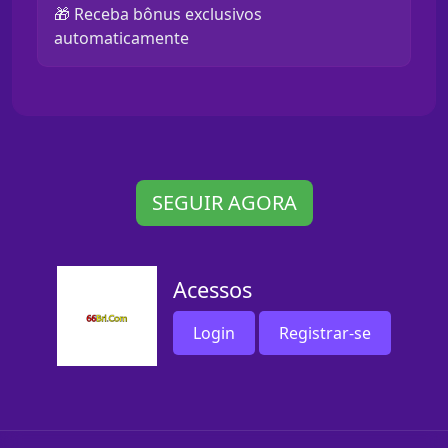
🎁 Receba bônus exclusivos
automaticamente
SEGUIR AGORA
Acessos
Login
Registrar-se