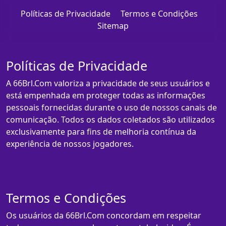
Políticas de Privacidade
Termos e Condições
Sitemap
Políticas de Privacidade
A 66Brl.Com valoriza a privacidade de seus usuários e
está empenhada em proteger todas as informações
pessoais fornecidas durante o uso de nossos canais de
comunicação. Todos os dados coletados são utilizados
exclusivamente para fins de melhoria contínua da
experiência de nossos jogadores.
Termos e Condições
Os usuários da 66Brl.Com concordam em respeitar