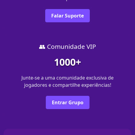
Falar Suporte
👥 Comunidade VIP
1000+
Junte-se a uma comunidade exclusiva de
jogadores e compartilhe experiências!
Entrar Grupo