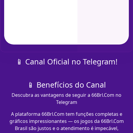
📱 Canal Oficial no Telegram!
📱 Benefícios do Canal
Descubra as vantagens de seguir a 66Brl.Com no
Telegram
A plataforma 66Brl.Com tem funções completas e
gráficos impressionantes — os jogos da 66Brl.Com
Brasil são justos e o atendimento é impecável,