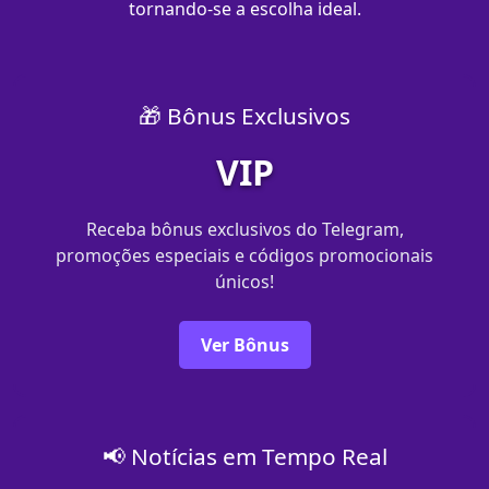
tornando-se a escolha ideal.
🎁 Bônus Exclusivos
VIP
Receba bônus exclusivos do Telegram,
promoções especiais e códigos promocionais
únicos!
Ver Bônus
📢 Notícias em Tempo Real