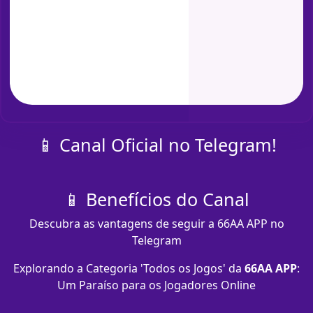
📱 Canal Oficial no Telegram!
📱 Benefícios do Canal
Descubra as vantagens de seguir a 66AA APP no
Telegram
Explorando a Categoria 'Todos os Jogos' da
66AA APP
:
Um Paraíso para os Jogadores Online