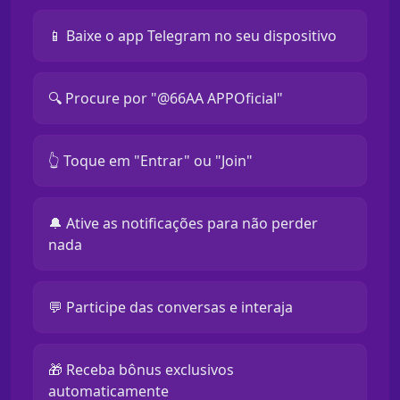
📱 Baixe o app Telegram no seu dispositivo
🔍 Procure por "@66AA APPOficial"
👆 Toque em "Entrar" ou "Join"
🔔 Ative as notificações para não perder
nada
💬 Participe das conversas e interaja
🎁 Receba bônus exclusivos
automaticamente