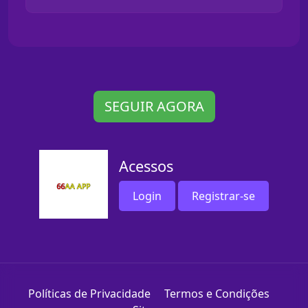
SEGUIR AGORA
Acessos
Login
Registrar-se
Políticas de Privacidade
Termos e Condições