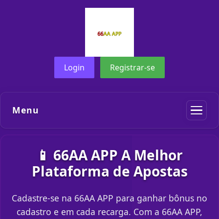
Login
Registrar-se
Menu
📱 66AA APP A Melhor
Plataforma de Apostas
Cadastre-se na 66AA APP para ganhar bônus no
cadastro e em cada recarga. Com a 66AA APP,