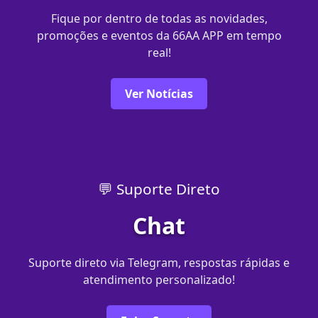
Fique por dentro de todas as novidades,
promoções e eventos da 66AA APP em tempo
real!
Ver Notícias
💬 Suporte Direto
Chat
Suporte direto via Telegram, respostas rápidas e
atendimento personalizado!