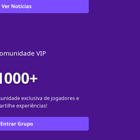
Ver Notícias
Comunidade VIP
1000+
unidade exclusiva de jogadores e
rtilhe experiências!
Entrar Grupo