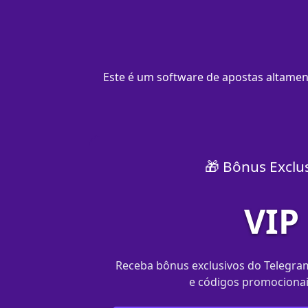
Este é um software de apostas altamen
🎁 Bônus Exclu
VIP
Receba bônus exclusivos do Telegra
e códigos promocionai