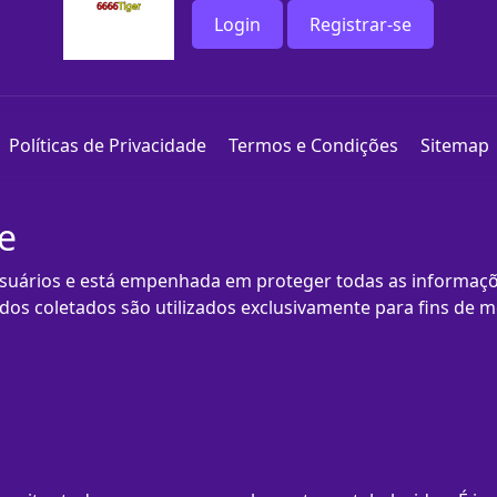
Login
Registrar-se
Políticas de Privacidade
Termos e Condições
Sitemap
de
 usuários e está empenhada em proteger todas as informaçõ
os coletados são utilizados exclusivamente para fins de m