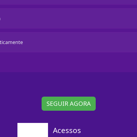
a
aticamente
SEGUIR AGORA
Acessos