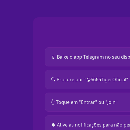
📱 Baixe o app Telegram no seu disp
🔍 Procure por "@6666TigerOficial"
👆 Toque em "Entrar" ou "Join"
🔔 Ative as notificações para não p