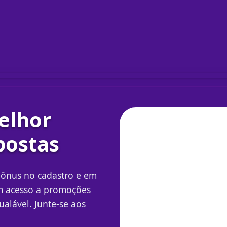
elhor
postas
bônus no cadastro e em
em acesso a promoções
ualável. Junte-se aos