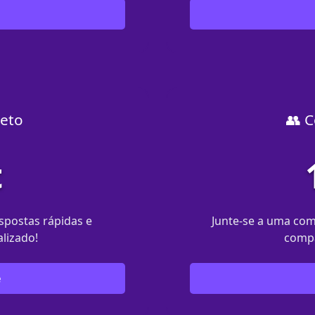
reto
👥 
t
espostas rápidas e
Junte-se a uma com
lizado!
compa
e