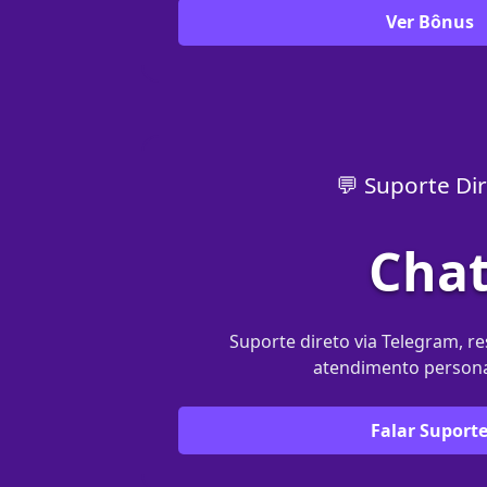
Ver Bônus
💬 Suporte Di
Cha
Suporte direto via Telegram, r
atendimento persona
Falar Suport