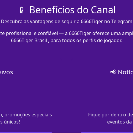
📱 Benefícios do Canal
Descubra as vantagens de seguir a 6666Tiger no Telegram
te profissional e confiável — a 6666Tiger oferece uma amp
6666Tiger Brasil , para todos os perfis de jogador.
sivos
📢 Notí
m, promoções especiais
Fique por dentro d
s únicos!
eventos da