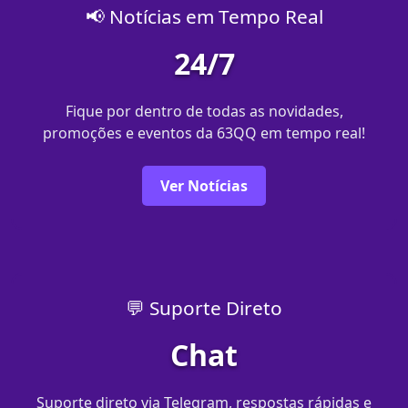
📢 Notícias em Tempo Real
24/7
Fique por dentro de todas as novidades,
promoções e eventos da 63QQ em tempo real!
Ver Notícias
💬 Suporte Direto
Chat
Suporte direto via Telegram, respostas rápidas e