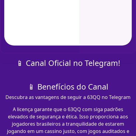
📱 Canal Oficial no Telegram!
📱 Benefícios do Canal
Descubra as vantagens de seguir a 63QQ no Telegram
A licença garante que o 63QQ com​ siga padrões
elevados de segurança e ética. Isso proporciona aos
jogadores brasileiros a tranquilidade de estarem
jogando em um cassino justo, com jogos auditados e