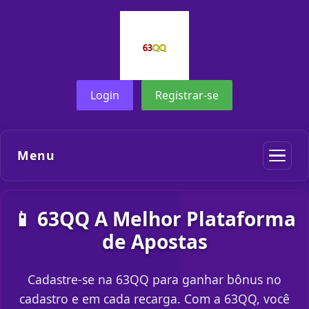
Login
Registrar-se
Menu
📱 63QQ A Melhor Plataforma
de Apostas
Cadastre-se na 63QQ para ganhar bônus no
cadastro e em cada recarga. Com a 63QQ, você