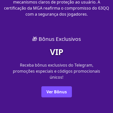
mecanismos claros de proteção ao usuário. A
certificação da MGA reafirma o compromisso do 63QQ
com a segurança dos jogadores.
🎁 Bônus Exclusivos
VIP
Receba bônus exclusivos do Telegram,
promoções especiais e códigos promocionais
únicos!
Ver Bônus