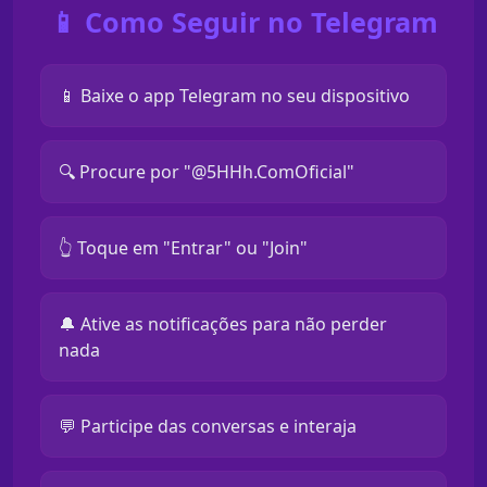
📱 Como Seguir no Telegram
📱 Baixe o app Telegram no seu dispositivo
🔍 Procure por "@5HHh.ComOficial"
👆 Toque em "Entrar" ou "Join"
🔔 Ative as notificações para não perder
nada
💬 Participe das conversas e interaja