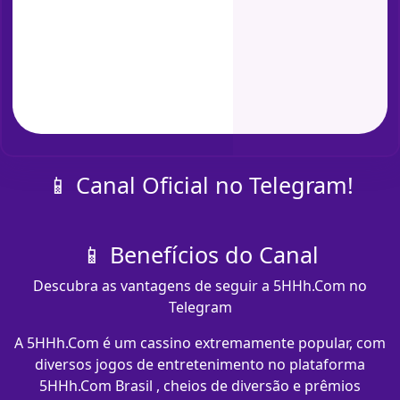
📱 Canal Oficial no Telegram!
📱 Benefícios do Canal
Descubra as vantagens de seguir a 5HHh.Com no
Telegram
A 5HHh.Com é um cassino extremamente popular, com
diversos jogos de entretenimento no plataforma
5HHh.Com Brasil , cheios de diversão e prêmios