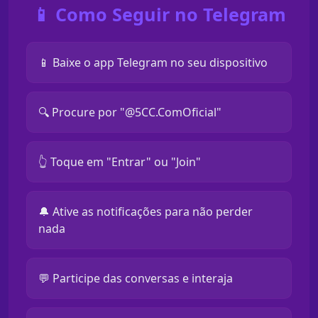
📱 Como Seguir no Telegram
📱 Baixe o app Telegram no seu dispositivo
🔍 Procure por "@5CC.ComOficial"
👆 Toque em "Entrar" ou "Join"
🔔 Ative as notificações para não perder
nada
💬 Participe das conversas e interaja