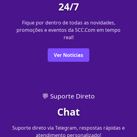
24/7
Fique por dentro de todas as novidades,
promoções e eventos da 5CC.Com em tempo
real!
Ver Notícias
💬 Suporte Direto
Chat
Suporte direto via Telegram, respostas rápidas e
atendimento personalizado!