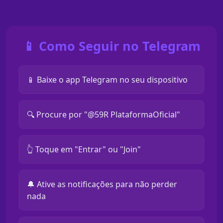
📱 Como Seguir no Telegram
📱 Baixe o app Telegram no seu dispositivo
🔍 Procure por "@59R PlataformaOficial"
👆 Toque em "Entrar" ou "Join"
🔔 Ative as notificações para não perder
nada