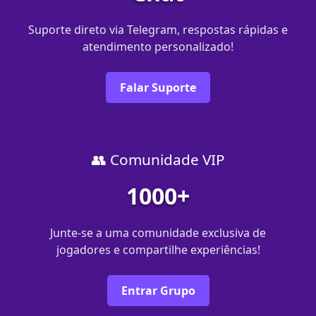
Suporte direto via Telegram, respostas rápidas e
atendimento personalizado!
Falar Suporte
👥 Comunidade VIP
1000+
Junte-se a uma comunidade exclusiva de
jogadores e compartilhe experiências!
Entrar Grupo