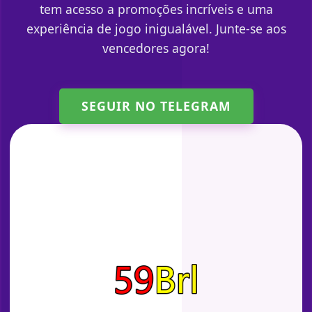
tem acesso a promoções incríveis e uma
experiência de jogo inigualável. Junte-se aos
vencedores agora!
SEGUIR NO TELEGRAM