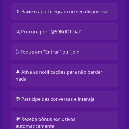
📱 Baixe o app Telegram no seu dispositivo
🔍 Procure por "@59BrlOficial"
👆 Toque em "Entrar" ou "Join"
🔔 Ative as notificações para não perder
nada
💬 Participe das conversas e interaja
🎁 Receba bônus exclusivos
automaticamente