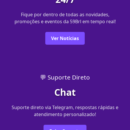
Fique por dentro de todas as novidades,
promoções e eventos da 59Brl em tempo real!
Ver Notícias
💬 Suporte Direto
Chat
Suporte direto via Telegram, respostas rápidas e
atendimento personalizado!