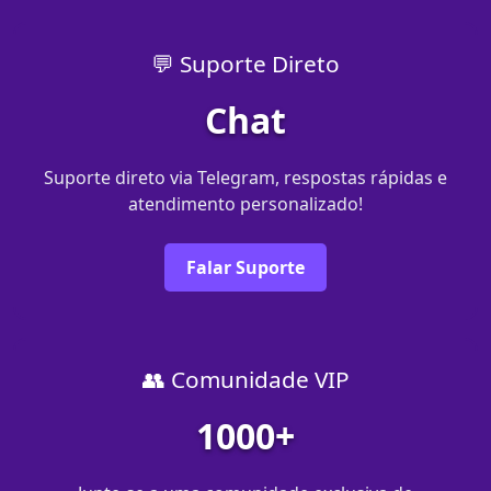
💬 Suporte Direto
Chat
Suporte direto via Telegram, respostas rápidas e
atendimento personalizado!
Falar Suporte
👥 Comunidade VIP
1000+