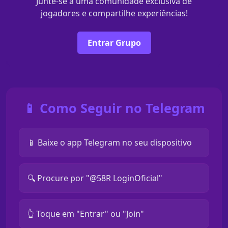
Junte-se a uma comunidade exclusiva de
jogadores e compartilhe experiências!
Entrar Grupo
📱 Como Seguir no Telegram
📱 Baixe o app Telegram no seu dispositivo
🔍 Procure por "@58R LoginOficial"
👆 Toque em "Entrar" ou "Join"