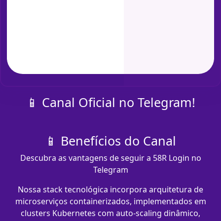
📱 Canal Oficial no Telegram!
📱 Benefícios do Canal
Descubra as vantagens de seguir a 58R Login no
Telegram
Nossa stack tecnológica incorpora arquitetura de
microserviços containerizados, implementados em
clusters Kubernetes com auto-scaling dinâmico,