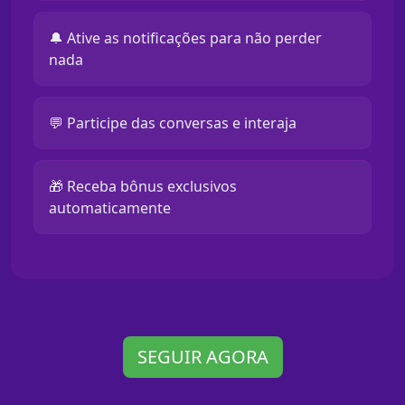
🔔 Ative as notificações para não perder
nada
💬 Participe das conversas e interaja
🎁 Receba bônus exclusivos
automaticamente
SEGUIR AGORA