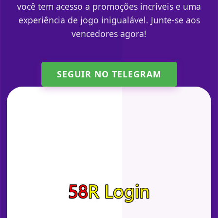
você tem acesso a promoções incríveis e uma
experiência de jogo inigualável. Junte-se aos
vencedores agora!
SEGUIR NO TELEGRAM