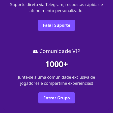
Suporte direto via Telegram, respostas rápidas e
atendimento personalizado!
Falar Suporte
👥 Comunidade VIP
1000+
Junte-se a uma comunidade exclusiva de
jogadores e compartilhe experiências!
Entrar Grupo