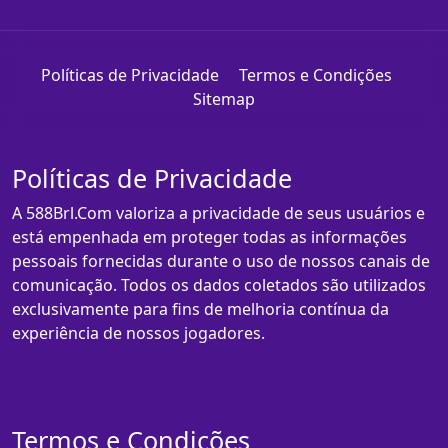
Políticas de Privacidade
Termos e Condições
Sitemap
Políticas de Privacidade
A 588Brl.Com valoriza a privacidade de seus usuários e
está empenhada em proteger todas as informações
pessoais fornecidas durante o uso de nossos canais de
comunicação. Todos os dados coletados são utilizados
exclusivamente para fins de melhoria contínua da
experiência de nossos jogadores.
Termos e Condições