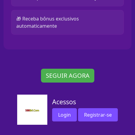
🎁 Receba bônus exclusivos
automaticamente
SEGUIR AGORA
Acessos
Login
Registrar-se