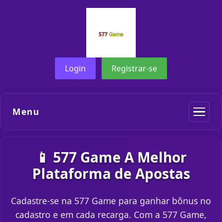
Login
Registrar-se
Menu
📱 577 Game A Melhor
Plataforma de Apostas
Cadastre-se na 577 Game para ganhar bônus no
cadastro e em cada recarga. Com a 577 Game,