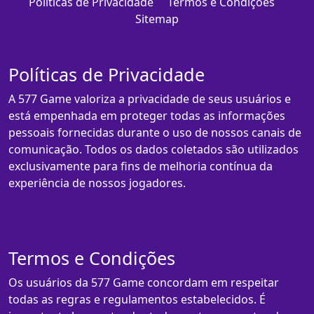
Políticas de Privacidade
Termos e Condições
Sitemap
Políticas de Privacidade
A 577 Game valoriza a privacidade de seus usuários e
está empenhada em proteger todas as informações
pessoais fornecidas durante o uso de nossos canais de
comunicação. Todos os dados coletados são utilizados
exclusivamente para fins de melhoria contínua da
experiência de nossos jogadores.
Termos e Condições
Os usuários da 577 Game concordam em respeitar
todas as regras e regulamentos estabelecidos. É