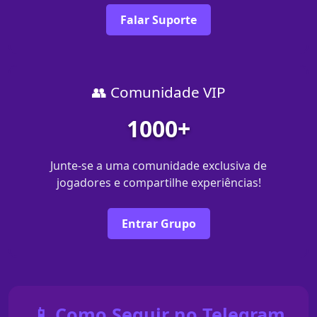
Falar Suporte
👥 Comunidade VIP
1000+
Junte-se a uma comunidade exclusiva de
jogadores e compartilhe experiências!
Entrar Grupo
📱 Como Seguir no Telegram