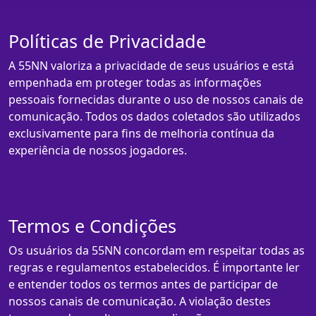
Políticas de Privacidade
A 55NN valoriza a privacidade de seus usuários e está
empenhada em proteger todas as informações
pessoais fornecidas durante o uso de nossos canais de
comunicação. Todos os dados coletados são utilizados
exclusivamente para fins de melhoria contínua da
experiência de nossos jogadores.
Termos e Condições
Os usuários da 55NN concordam em respeitar todas as
regras e regulamentos estabelecidos. É importante ler
e entender todos os termos antes de participar de
nossos canais de comunicação. A violação destes