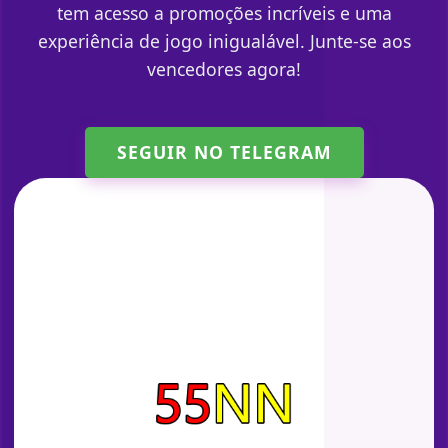
tem acesso a promoções incríveis e uma
experiência de jogo inigualável. Junte-se aos
vencedores agora!
SEGUIR NO TELEGRAM