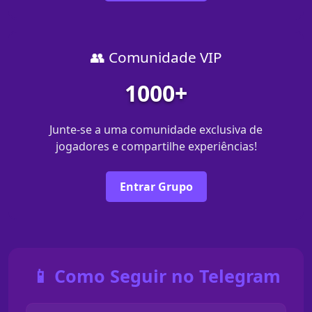
👥 Comunidade VIP
1000+
Junte-se a uma comunidade exclusiva de
jogadores e compartilhe experiências!
Entrar Grupo
📱 Como Seguir no Telegram