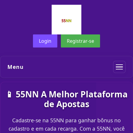
Login
Registrar-se
Menu
📱 55NN A Melhor Plataforma
de Apostas
Cadastre-se na 55NN para ganhar bônus no
cadastro e em cada recarga. Com a 55NN, você