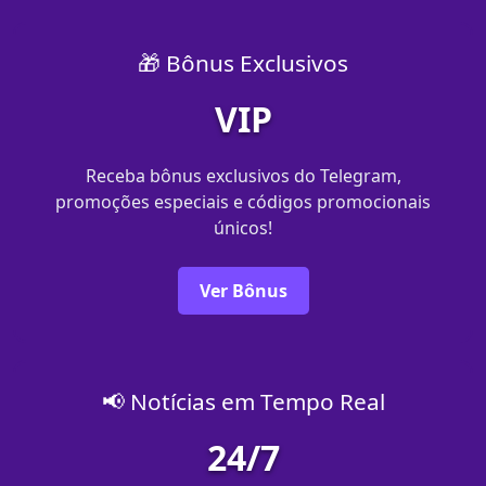
🎁 Bônus Exclusivos
VIP
Receba bônus exclusivos do Telegram,
promoções especiais e códigos promocionais
únicos!
Ver Bônus
📢 Notícias em Tempo Real
24/7