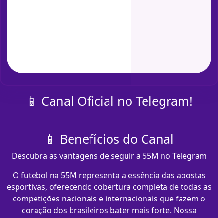
📱 Canal Oficial no Telegram!
📱 Benefícios do Canal
Descubra as vantagens de seguir a 55M no Telegram
O futebol na 55M representa a essência das apostas
esportivas, oferecendo cobertura completa de todas as
competições nacionais e internacionais que fazem o
coração dos brasileiros bater mais forte. Nossa