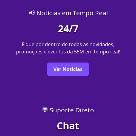
📢 Notícias em Tempo Real
24/7
Fique por dentro de todas as novidades,
promoções e eventos da 55M em tempo real!
Ver Notícias
💬 Suporte Direto
Chat