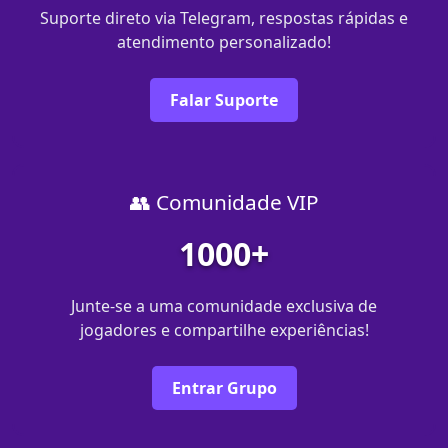
Suporte direto via Telegram, respostas rápidas e
atendimento personalizado!
Falar Suporte
👥 Comunidade VIP
1000+
Junte-se a uma comunidade exclusiva de
jogadores e compartilhe experiências!
Entrar Grupo