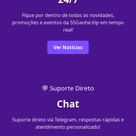
Fique por dentro de todas as novidades,
promoções e eventos da 55Ganhe.Vip em tempo
real!
Ver Notícias
💬 Suporte Direto
Chat
Suporte direto via Telegram, respostas rápidas e
atendimento personalizado!