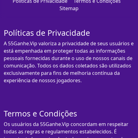
Políticas de Privacidade
Termos e Condições
Sitemap
Políticas de Privacidade
A 55Ganhe.Vip valoriza a privacidade de seus usuários e
está empenhada em proteger todas as informações
pessoais fornecidas durante o uso de nossos canais de
comunicação. Todos os dados coletados são utilizados
exclusivamente para fins de melhoria contínua da
experiência de nossos jogadores.
Termos e Condições
Os usuários da 55Ganhe.Vip concordam em respeitar
todas as regras e regulamentos estabelecidos. É