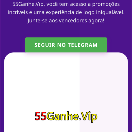
55Ganhe.Vip, você tem acesso a promoções
incríveis e uma experiência de jogo inigualável.
Junte-se aos vencedores agora!
SEGUIR NO TELEGRAM