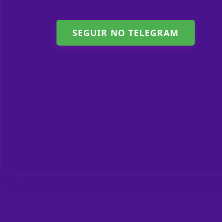
SEGUIR NO TELEGRAM