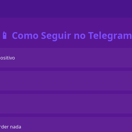
📱 Como Seguir no Telegram
ositivo
erder nada