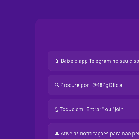
📱 Baixe o app Telegram no seu disp
🔍 Procure por "@48PgOficial"
👆 Toque em "Entrar" ou "Join"
🔔 Ative as notificações para não p