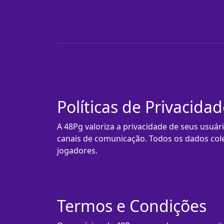
Políticas de Privacida
A 48Pg valoriza a privacidade de seus usuá
canais de comunicação. Todos os dados cole
jogadores.
Termos e Condições