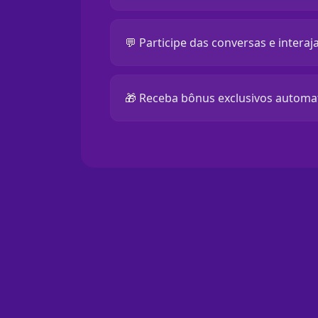
💬 Participe das conversas e interaj
🎁 Receba bônus exclusivos autom