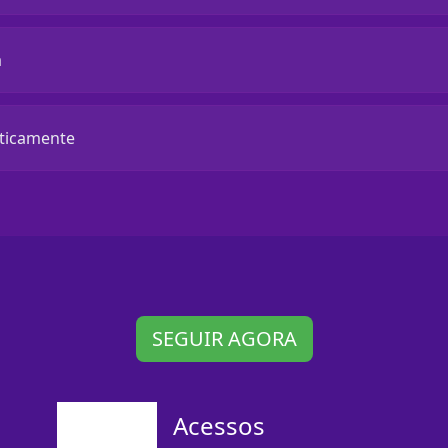
a
aticamente
SEGUIR AGORA
Acessos