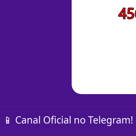
📱 Canal Oficial no Telegram!