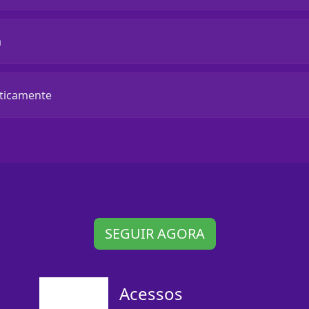
a
aticamente
SEGUIR AGORA
Acessos