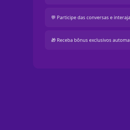
💬 Participe das conversas e interaj
🎁 Receba bônus exclusivos autom