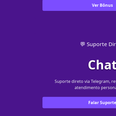
Ver Bônus
💬 Suporte Di
Cha
Suporte direto via Telegram, r
atendimento persona
Falar Suport