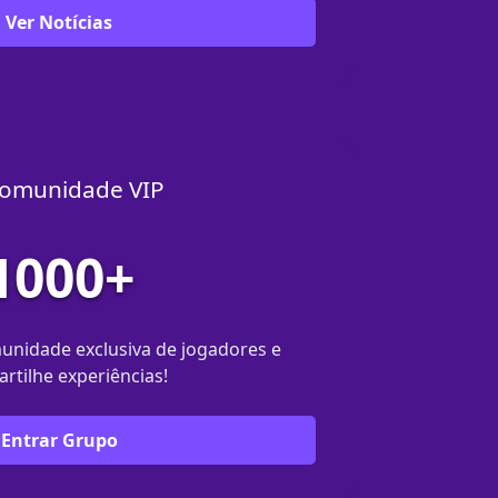
Ver Notícias
Comunidade VIP
1000+
unidade exclusiva de jogadores e
rtilhe experiências!
Entrar Grupo