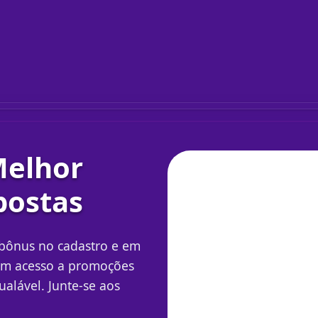
Melhor
postas
 bônus no cadastro e em
tem acesso a promoções
ualável. Junte-se aos