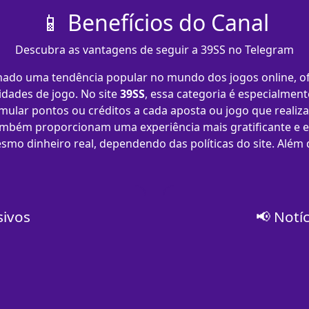
📱 Benefícios do Canal
Descubra as vantagens de seguir a 39SS no Telegram
do uma tendência popular no mundo dos jogos online, of
dades de jogo. No site
39SS
, essa categoria é especialmen
ular pontos ou créditos a cada aposta ou jogo que realiz
ambém proporcionam uma experiência mais gratificante e 
mo dinheiro real, dependendo das políticas do site. Além d
sivos
📢 Notí