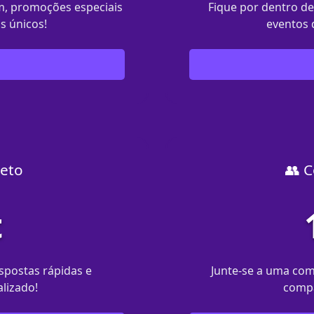
m, promoções especiais
Fique por dentro d
s únicos!
eventos 
reto
👥 
t
espostas rápidas e
Junte-se a uma com
lizado!
compa