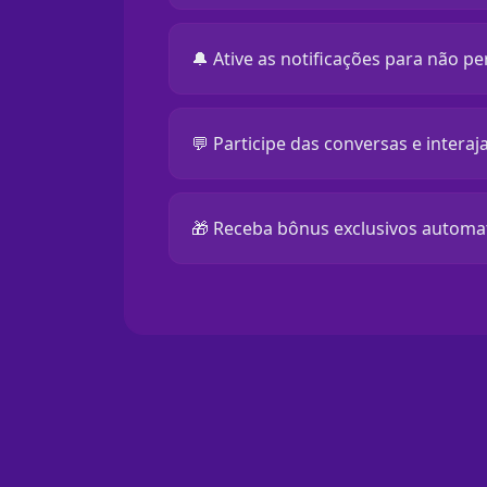
🔔 Ative as notificações para não p
💬 Participe das conversas e interaj
🎁 Receba bônus exclusivos autom