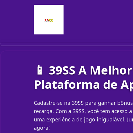
📱 39SS A Melhor
Plataforma de A
Cadastre-se na 39SS para ganhar bônus
recarga. Com a 39SS, você tem acesso a
uma experiência de jogo inigualável. J
agora!