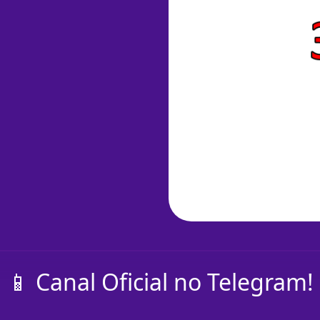
📱 Canal Oficial no Telegram!