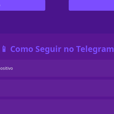
e
📱 Como Seguir no Telegram
ositivo