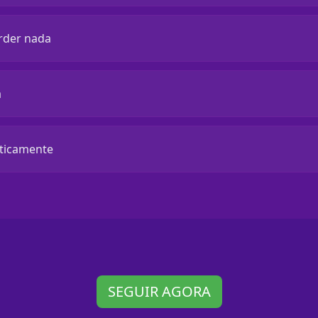
erder nada
a
aticamente
SEGUIR AGORA