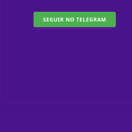
SEGUIR NO TELEGRAM