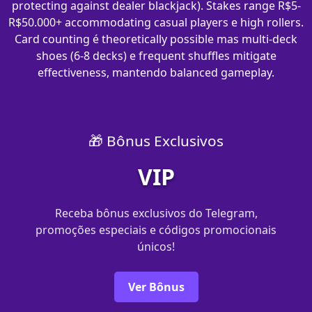
protecting against dealer blackjack). Stakes range R$5-
R$50.000+ accommodating casual players e high rollers.
Card counting é theoretically possible mas multi-deck
shoes (6-8 decks) e frequent shuffles mitigate
effectiveness, mantendo balanced gameplay.
🎁 Bônus Exclusivos
VIP
Receba bônus exclusivos do Telegram,
promoções especiais e códigos promocionais
únicos!
Ver Bônus