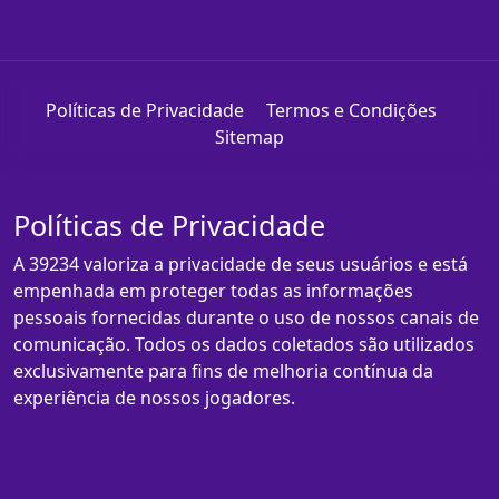
Políticas de Privacidade
Termos e Condições
Sitemap
Políticas de Privacidade
A 39234 valoriza a privacidade de seus usuários e está
empenhada em proteger todas as informações
pessoais fornecidas durante o uso de nossos canais de
comunicação. Todos os dados coletados são utilizados
exclusivamente para fins de melhoria contínua da
experiência de nossos jogadores.