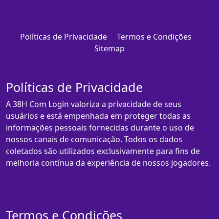
Políticas de Privacidade
Termos e Condições
Sitemap
Políticas de Privacidade
A 38H Com Login valoriza a privacidade de seus
usuários e está empenhada em proteger todas as
informações pessoais fornecidas durante o uso de
nossos canais de comunicação. Todos os dados
coletados são utilizados exclusivamente para fins de
melhoria contínua da experiência de nossos jogadores.
Termos e Condições