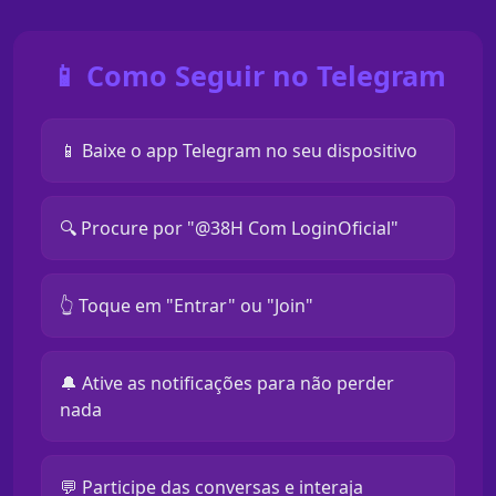
📱 Como Seguir no Telegram
📱 Baixe o app Telegram no seu dispositivo
🔍 Procure por "@38H Com LoginOficial"
👆 Toque em "Entrar" ou "Join"
🔔 Ative as notificações para não perder
nada
💬 Participe das conversas e interaja