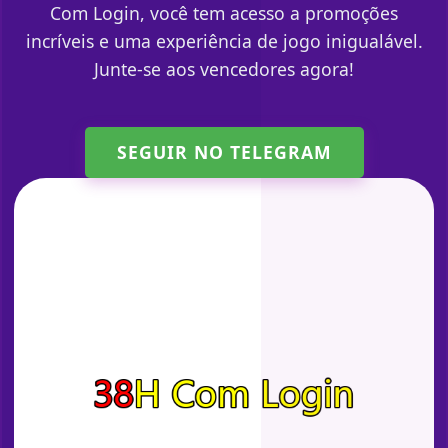
Com Login, você tem acesso a promoções
incríveis e uma experiência de jogo inigualável.
Junte-se aos vencedores agora!
SEGUIR NO TELEGRAM