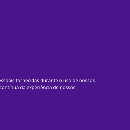
essoais fornecidas durante o uso de nossos
 contínua da experiência de nossos