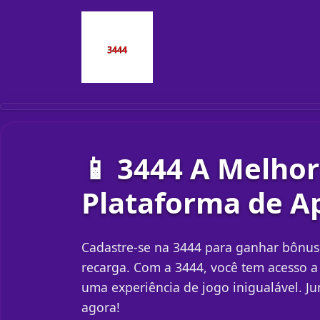
📱 3444 A Melhor
Plataforma de A
Cadastre-se na 3444 para ganhar bônus
recarga. Com a 3444, você tem acesso a
uma experiência de jogo inigualável. J
agora!