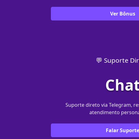
Ver Bônus
💬 Suporte Di
Cha
Suporte direto via Telegram, r
atendimento persona
Falar Suport