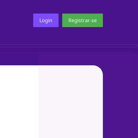
Login
Registrar-se