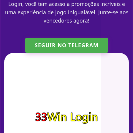
Login, você tem acesso a promoções incríveis e
uma experiência de jogo inigualável. Junte-se aos
vencedores agora!
SEGUIR NO TELEGRAM