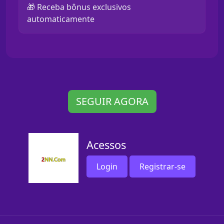
🎁 Receba bônus exclusivos
automaticamente
SEGUIR AGORA
Acessos
Login
Registrar-se