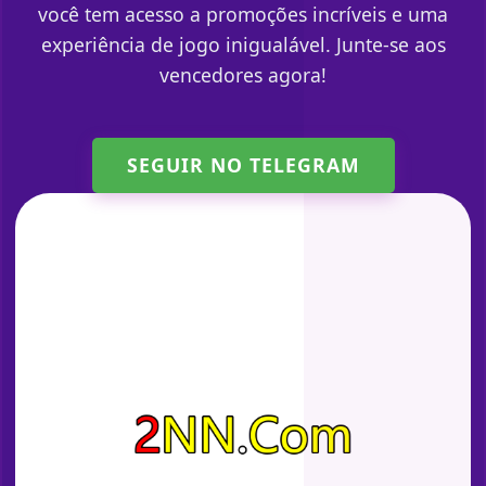
você tem acesso a promoções incríveis e uma
experiência de jogo inigualável. Junte-se aos
vencedores agora!
SEGUIR NO TELEGRAM