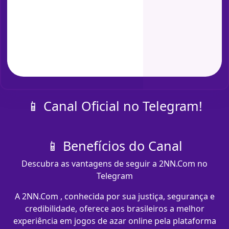
📱 Canal Oficial no Telegram!
📱 Benefícios do Canal
Descubra as vantagens de seguir a 2NN.Com no
Telegram
A 2NN.Com , conhecida por sua justiça, segurança e
credibilidade, oferece aos brasileiros a melhor
experiência em jogos de azar online pela plataforma