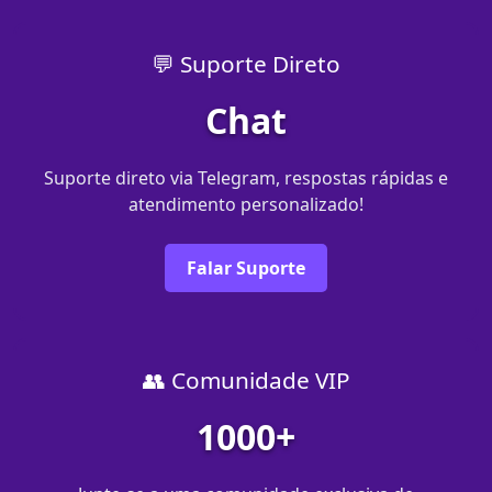
💬 Suporte Direto
Chat
Suporte direto via Telegram, respostas rápidas e
atendimento personalizado!
Falar Suporte
👥 Comunidade VIP
1000+