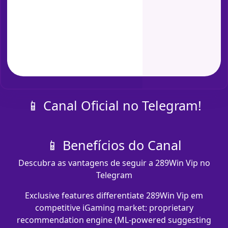
📱 Canal Oficial no Telegram!
📱 Benefícios do Canal
Descubra as vantagens de seguir a 289Win Vip no
Telegram
Exclusive features differentiate 289Win Vip em
competitive iGaming market: proprietary
recommendation engine (ML-powered suggesting