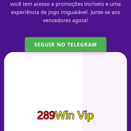
você tem acesso a promoções incríveis e uma
experiência de jogo inigualável. Junte-se aos
vencedores agora!
SEGUIR NO TELEGRAM