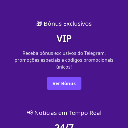
🎁 Bônus Exclusivos
VIP
Receba bônus exclusivos do Telegram,
promoções especiais e códigos promocionais
únicos!
Ver Bônus
📢 Notícias em Tempo Real
24/7