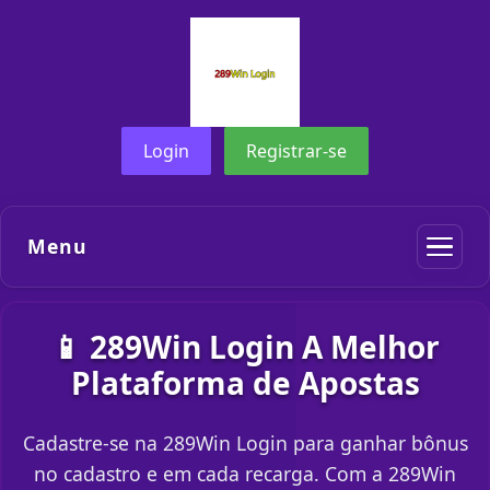
Login
Registrar-se
Menu
📱 289Win Login A Melhor
Plataforma de Apostas
Cadastre-se na 289Win Login para ganhar bônus
no cadastro e em cada recarga. Com a 289Win