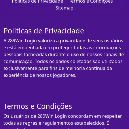
Políticas de Privacidade
Termos e Condições
Sitemap
Políticas de Privacidade
A 289Win Login valoriza a privacidade de seus usuários
e está empenhada em proteger todas as informações
pessoais fornecidas durante o uso de nossos canais de
comunicação. Todos os dados coletados são utilizados
exclusivamente para fins de melhoria contínua da
experiência de nossos jogadores.
Termos e Condições
Os usuários da 289Win Login concordam em respeitar
todas as regras e regulamentos estabelecidos. É