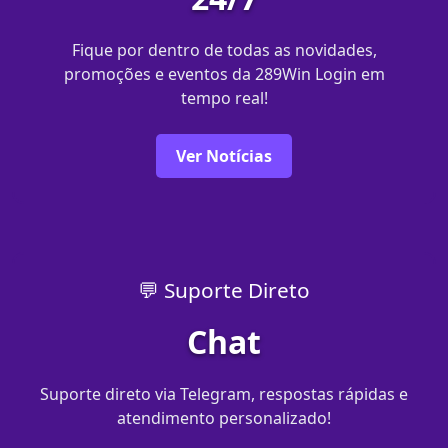
Fique por dentro de todas as novidades,
promoções e eventos da 289Win Login em
tempo real!
Ver Notícias
💬 Suporte Direto
Chat
Suporte direto via Telegram, respostas rápidas e
atendimento personalizado!