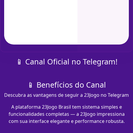
📱 Canal Oficial no Telegram!
📱 Benefícios do Canal
Descubra as vantagens de seguir a 23Jogo no Telegram
A plataforma 23Jogo Brasil tem sistema simples e
funcionalidades completas — a 23Jogo impressiona
com sua interface elegante e performance robusta.