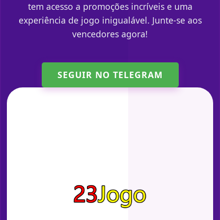
tem acesso a promoções incríveis e uma
experiência de jogo inigualável. Junte-se aos
vencedores agora!
SEGUIR NO TELEGRAM