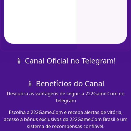
📱 Canal Oficial no Telegram!
📱 Benefícios do Canal
Descubra as vantagens de seguir a 222Game.Com no
Telegram
Escolha a 222Game.Com e receba alertas de vitória,
acesso a bônus exclusivos da 222Game.Com Brasil e um
sistema de recompensas confiável.