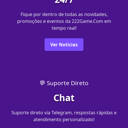
Fique por dentro de todas as novidades,
promoções e eventos da 222Game.Com em
tempo real!
Ver Notícias
💬 Suporte Direto
Chat
Suporte direto via Telegram, respostas rápidas e
atendimento personalizado!