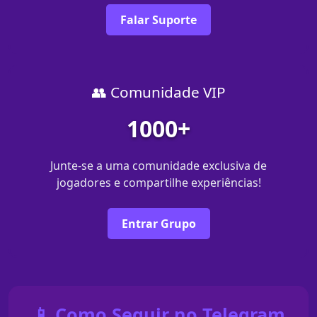
Falar Suporte
👥 Comunidade VIP
1000+
Junte-se a uma comunidade exclusiva de
jogadores e compartilhe experiências!
Entrar Grupo
📱 Como Seguir no Telegram