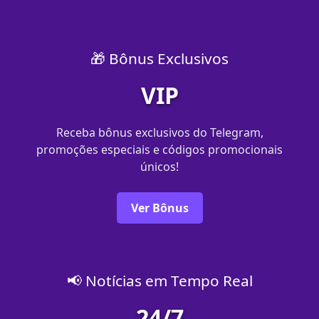
🎁 Bônus Exclusivos
VIP
Receba bônus exclusivos do Telegram,
promoções especiais e códigos promocionais
únicos!
Ver Bônus
📢 Notícias em Tempo Real
24/7