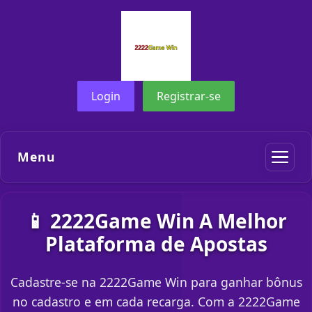
Login
Registrar-se
Menu
📱 2222Game Win A Melhor
Plataforma de Apostas
Cadastre-se na 2222Game Win para ganhar bônus
no cadastro e em cada recarga. Com a 2222Game