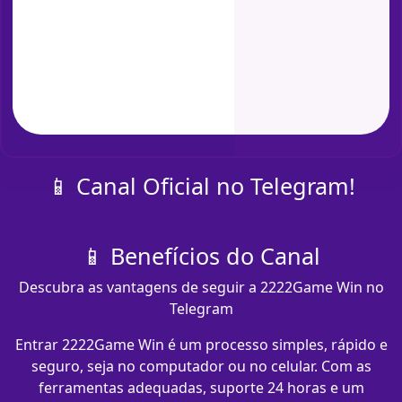
📱 Canal Oficial no Telegram!
📱 Benefícios do Canal
Descubra as vantagens de seguir a 2222Game Win no
Telegram
Entrar 2222Game Win é um processo simples, rápido e
seguro, seja no computador ou no celular. Com as
ferramentas adequadas, suporte 24 horas e um