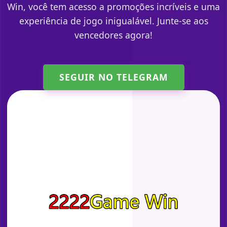
Win, você tem acesso a promoções incríveis e uma
experiência de jogo inigualável. Junte-se aos
vencedores agora!
SEGUIR NO TELEGRAM