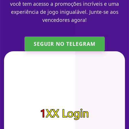
você tem acesso a promoções incríveis e uma
experiência de jogo inigualável. Junte-se aos
vencedores agora!
SEGUIR NO TELEGRAM