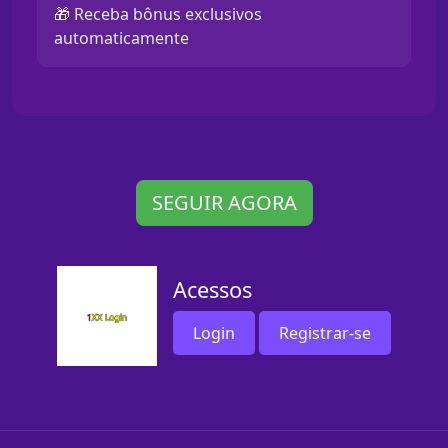
🎁 Receba bônus exclusivos
automaticamente
SEGUIR AGORA
Acessos
Login
Registrar-se