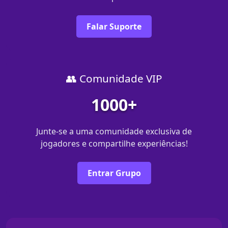
Falar Suporte
👥 Comunidade VIP
1000+
Junte-se a uma comunidade exclusiva de
jogadores e compartilhe experiências!
Entrar Grupo