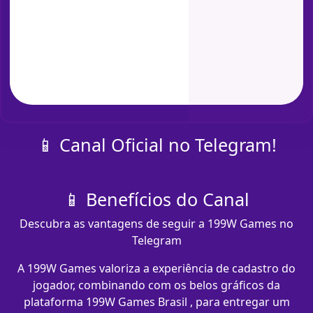
📱 Canal Oficial no Telegram!
📱 Benefícios do Canal
Descubra as vantagens de seguir a 199W Games no
Telegram
A 199W Games valoriza a experiência de cadastro do
jogador, combinando com os belos gráficos da
plataforma 199W Games Brasil , para entregar um