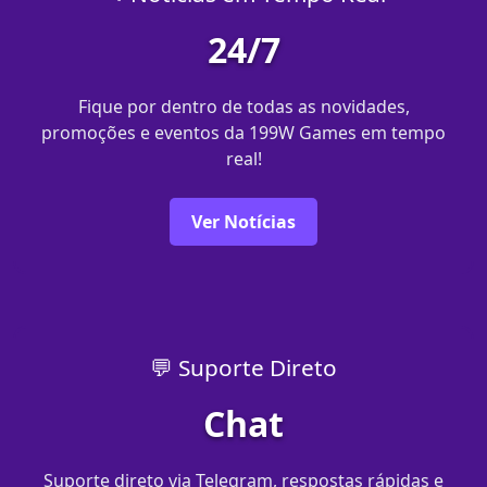
24/7
Fique por dentro de todas as novidades,
promoções e eventos da 199W Games em tempo
real!
Ver Notícias
💬 Suporte Direto
Chat
Suporte direto via Telegram, respostas rápidas e