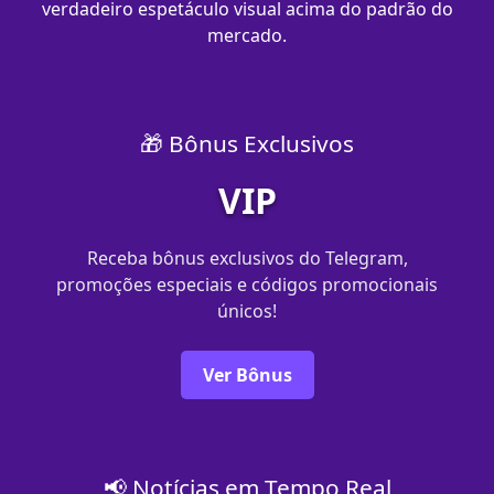
verdadeiro espetáculo visual acima do padrão do
mercado.
🎁 Bônus Exclusivos
VIP
Receba bônus exclusivos do Telegram,
promoções especiais e códigos promocionais
únicos!
Ver Bônus
📢 Notícias em Tempo Real