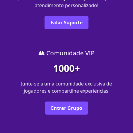
atendimento personalizado!
Falar Suporte
👥 Comunidade VIP
1000+
Junte-se a uma comunidade exclusiva de
jogadores e compartilhe experiências!
Entrar Grupo