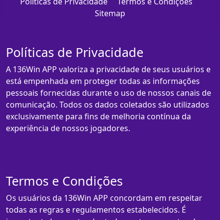
Políticas de Privacidade
Termos e Condições
Sitemap
Políticas de Privacidade
A 136Win APP valoriza a privacidade de seus usuários e
está empenhada em proteger todas as informações
pessoais fornecidas durante o uso de nossos canais de
comunicação. Todos os dados coletados são utilizados
exclusivamente para fins de melhoria contínua da
experiência de nossos jogadores.
Termos e Condições
Os usuários da 136Win APP concordam em respeitar
todas as regras e regulamentos estabelecidos. É