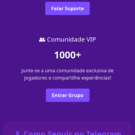
Falar Suporte
👥 Comunidade VIP
1000+
Junte-se a uma comunidade exclusiva de
jogadores e compartilhe experiências!
Entrar Grupo
📱 Como Seguir no Telegram