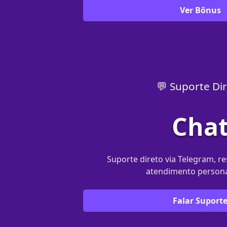
Ver Bônus
💬 Suporte Di
Cha
Suporte direto via Telegram, r
atendimento persona
Falar Suport