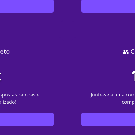
reto
👥 
t
espostas rápidas e
Junte-se a uma com
lizado!
compa
e