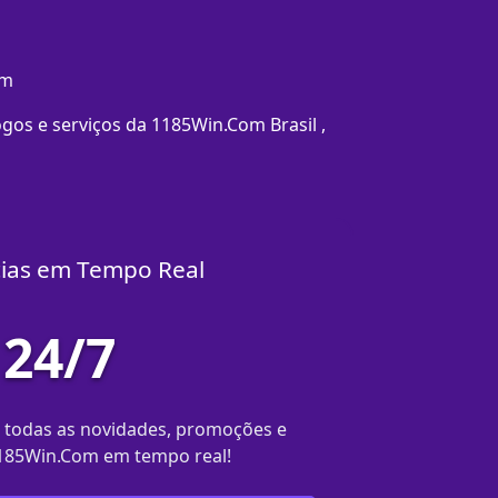
am
os e serviços da 1185Win.Com Brasil ,
cias em Tempo Real
24/7
e todas as novidades, promoções e
185Win.Com em tempo real!