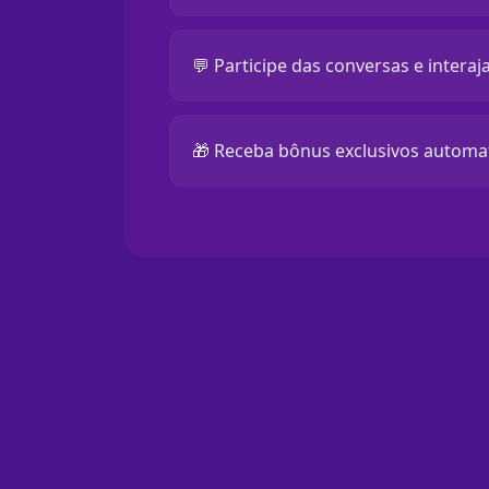
💬 Participe das conversas e interaj
🎁 Receba bônus exclusivos autom