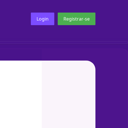
Login
Registrar-se