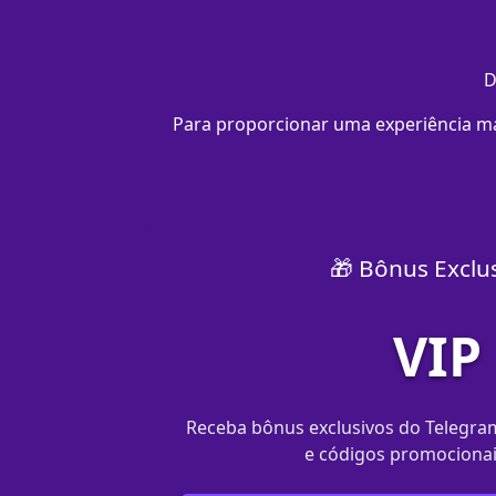
D
Para proporcionar uma experiência ma
🎁 Bônus Exclu
VIP
Receba bônus exclusivos do Telegra
e códigos promocionai