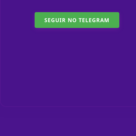
SEGUIR NO TELEGRAM