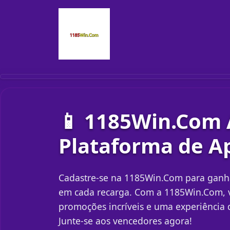
📱 1185Win.Com 
Plataforma de A
Cadastre-se na 1185Win.Com para ganh
em cada recarga. Com a 1185Win.Com, 
promoções incríveis e uma experiência d
Junte-se aos vencedores agora!