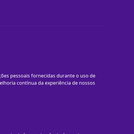
ções pessoais fornecidas durante o uso de
elhoria contínua da experiência de nossos