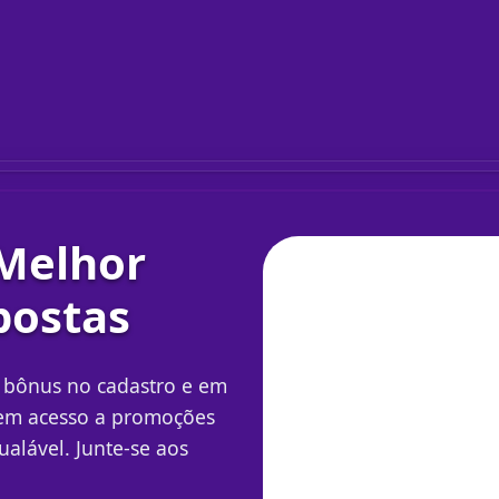
 Melhor
postas
r bônus no cadastro e em
tem acesso a promoções
ualável. Junte-se aos