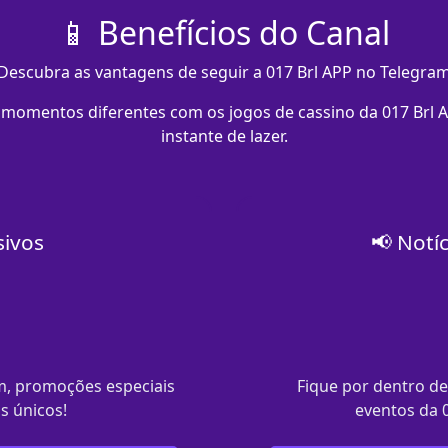
📱 Benefícios do Canal
Descubra as vantagens de seguir a 017 Brl APP no Telegra
iva momentos diferentes com os jogos de cassino da 017 Br
instante de lazer.
sivos
📢 Notí
m, promoções especiais
Fique por dentro d
s únicos!
eventos da 