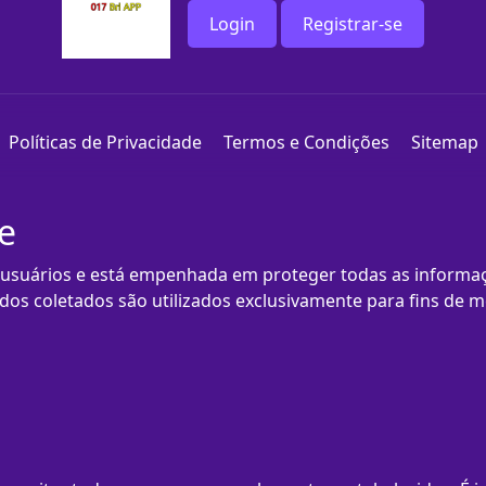
Login
Registrar-se
Políticas de Privacidade
Termos e Condições
Sitemap
de
us usuários e está empenhada em proteger todas as informa
os coletados são utilizados exclusivamente para fins de m