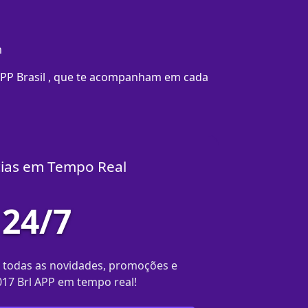
m
l APP Brasil , que te acompanham em cada
cias em Tempo Real
24/7
e todas as novidades, promoções e
017 Brl APP em tempo real!