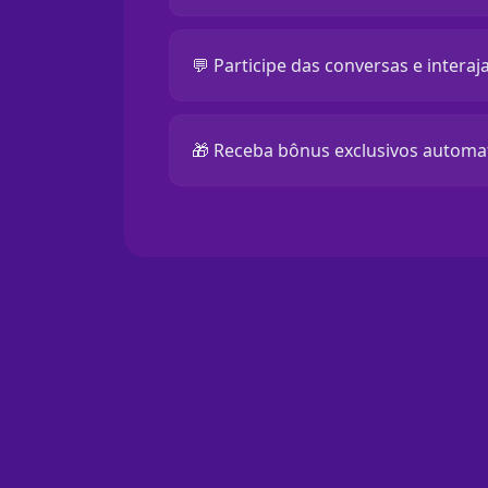
💬 Participe das conversas e interaj
🎁 Receba bônus exclusivos autom